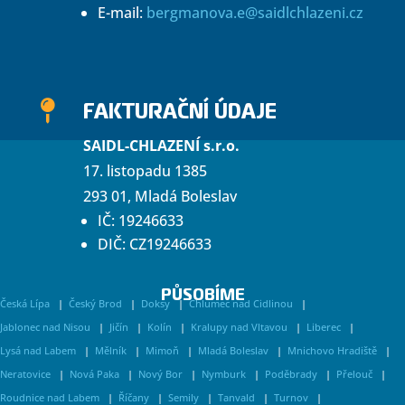
E-mail:
bergmanova.e@saidlchlazeni.cz
FAKTURAČNÍ ÚDAJE

SAIDL-CHLAZENÍ s.r.o.
17. listopadu 1385
293 01, Mladá Boleslav
IČ: 19246633
DIČ: CZ19246633
PŮSOBÍME
Česká Lípa
Český Brod
Doksy
Chlumec nad Cidlinou
Jablonec nad Nisou
Jičín
Kolín
Kralupy nad Vltavou
Liberec
Lysá nad Labem
Mělník
Mimoň
Mladá Boleslav
Mnichovo Hradiště
Neratovice
Nová Paka
Nový Bor
Nymburk
Poděbrady
Přelouč
Roudnice nad Labem
Říčany
Semily
Tanvald
Turnov