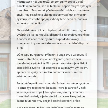
místnostech nebude totéž, co pohodlný pobyt v bytě
panelového domu, kde se teplo šíří napříč malým bytovým
interiérem. Tato snová představa však může vzít za své ve
chvíli, kdy se začnete více do hloubky zajímat o hybridní
systémy, co v sobě spojují výhody tepelného čerpadla a
krbového výměníku.
Na modelovém příkladu bychom si mohli znázornit, jak
vytápět velice jednoduše, příjemně a zároveň výhodně po
finanční stránce rodinný dům. Kupříkladu takový
bungalov s krytou zastřešenou terasou o vnitřní dispozici
5+kk.
Dům typu bungalovu. Přízemní bungalovy s valbovou či
rovnou střechou jsou velice elegantní, přehledné a
nevyžadují vytápění vyšších pater. Nepotřebujete žádné
schodiště a zvolíte-li si pozemek se zajímavým výhledem,
šplhání do výšky pěti metrů nad zemí vám tu zřejmě
scházet nebude.
Tepelné čerpadlo vzduch/voda. Srdcem topného systému
je tento typ tepelného čerpadla, které je zároveň v naší
zemi nejrozšířenější. Jeho výhodou jsou zejména nižší
investiční náklady a jednoduchá instalace. Nevyžaduje
žádné hlubinné vrty ani jiné složité stavební práce.
Krb s krbovou vložkou a výměníkem. Nejvíce tepla do