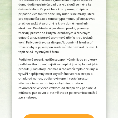
domu dodá tepelné čerpadlo a krb slouží zejména ke
dvěma účelům. Za prvé lze v krbu pouze přitápět a
případně více topit v době, kdy udeří silné mrazy, které
pro tepelné čerpadlo tohoto typu mohou představovat
značnou zátěž. A za druhé je krb v domě nesmírně
atraktivní. Představte si, jak dřevo praská, plameny
zbarvují prostor do žlutých, oranžových a červených
odlesků a navíc borové a smrkové dříví u krbu krásně
voní. Palivové dřevo se dá opatřit poměrně levně a při
troše snahy si jej alespoň zčásti můžete nasbírat i v lese. A
topit se dá i vyschlými šiškami.
Podlahové topení. Jestliže se zapojí výměník do struktury
podlahového topení, zajistí vám úplně jiné teplo, než jaké
produkují radiátory. Zatímco u radiátorů teplo cirkuluje a
vytváří nepříjemný efekt zbytečného vedra u stropu a
chladu od nohou, podlahové topení vytápí prostor
sáláním a teplo se udržuje v obytném prostoru
rovnoměrně ve všech vrstvách od stropu až k podlaze. A
můžete si pak dovolit i v zimě chodit po keramické dlažbě
zcela naboso.