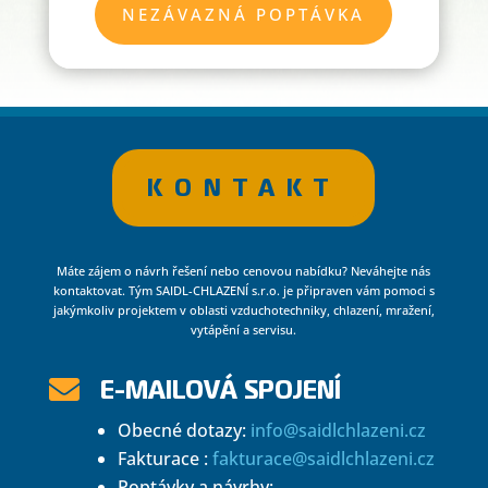
NEZÁVAZNÁ POPTÁVKA
KONTAKT
Máte zájem o návrh řešení nebo cenovou nabídku? Neváhejte nás
kontaktovat. Tým SAIDL-CHLAZENÍ s.r.o. je připraven vám pomoci s
jakýmkoliv projektem v oblasti vzduchotechniky, chlazení, mražení,
vytápění a servisu.
E-MAILOVÁ SPOJENÍ

Obecné dotazy:
info@saidlchlazeni.cz
Fakturace :
fakturace@saidlchlazeni.cz
Poptávky a návrhy: