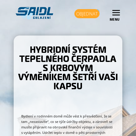
OBJEDNAT
HYBRIDNÍ SYSTÉM
TEPELNÉHO ČERPADLA
S KRBOVÝM
VÝMĚNÍKEM ŠETŘÍ VAŠI
KAPSU
Bydlení v rodinném domě může vést k přesvědčení, že se
tam „nezastavíte“, co se týče údržby objektu, a zároveň se
musíte připravit na obrovské finanční výdaje v souvislosti
s vytápěním. Udržet teplo v domě o pěti prostorných