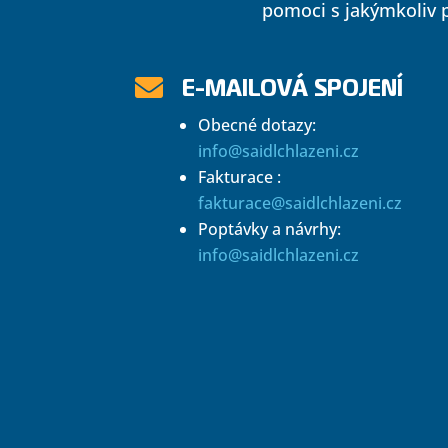
pomoci s jakýmkoliv p
E-MAILOVÁ SPOJENÍ

Obecné dotazy:
info@saidlchlazeni.cz
Fakturace :
fakturace@saidlchlazeni.cz
Poptávky a návrhy:
info@saidlchlazeni.cz