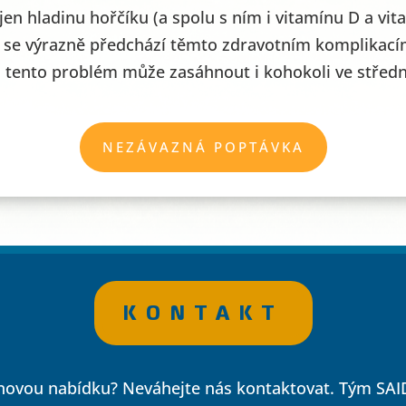
en hladinu hořčíku (a spolu s ním i vitamínu D a vitam
 se výrazně předchází těmto zdravotním komplikacím
tento problém může zasáhnout i kohokoli ve středn
NEZÁVAZNÁ POPTÁVKA
KONTAKT
novou nabídku? Neváhejte nás kontaktovat. Tým SAID