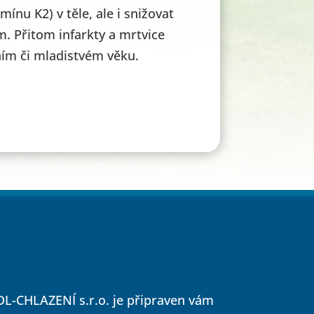
ínu K2) v těle, ale i snižovat
. Přitom infarkty a mrtvice
ím či mladistvém věku.
L-CHLAZENÍ s.r.o. je připraven vám