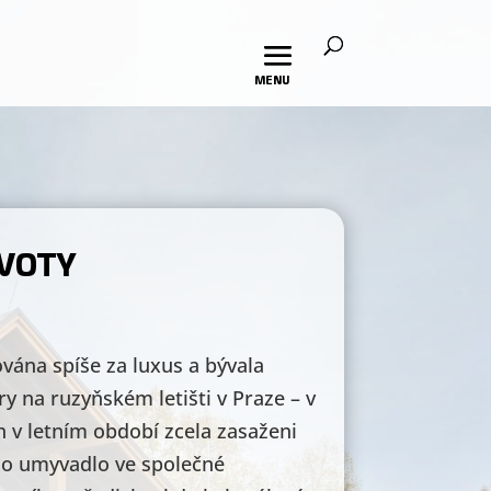
IVOTY
ována spíše za luxus a bývala
 na ruzyňském letišti v Praze – v
h v letním období zcela zasaženi
ylo umyvadlo ve společné