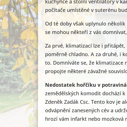
kuchyňce a stolní ventilátory v k
počítače umístěné v suterénu bud
Od té doby však uplynulo několik 
se mohou někteří z vás domnívat, 
Za prvé, klimatizací lze i přitápě
poměrně chladno. A za druhé, i kdy
to. Domníváte se, že klimatizace 
propojte některé závažné souvisl
Nedostatek hořčíku v potravin
zemědělských komodit dochází k ú
Zdeněk Zadák Csc. Tento kov je al
odvápnění zanesených cév a udržo
hrozí vám infarkt nebo mozková m