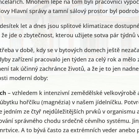
ancelářích. Mnohem lépe na tom byli pracovníci výpoč
ovy Hlavní správy a tamní sálový prostor byl podrob
desítek let a dnes jsou splitové klimatizace dostupn
že jde o zbytečnost, kterou užijete sotva pár týdnů 
t, třeba v době, kdy se v bytových domech ještě nezačal
by zařízení pracovalo jen týden za celý rok a mělo za
není tak účinný zachránce životů, a že je to jen nad
osti moderní doby:
ách
– vzhledem k intenzivní zemědělské velkovýrobě
bytku hořčíku (magnézia) v našem jídelníčku. Potvr
e jedním ze čtyř nejdůležitějších prvků v organismu 
vání správného chodu srdečně cévního systému. Jiný
rtvice. A to bývá často za extrémních veder anebo p