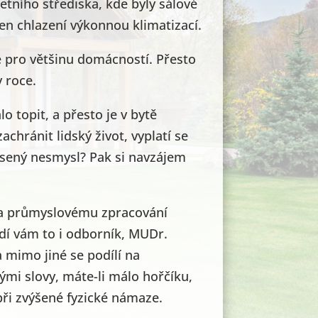
etního střediska, kde byly sálové
en chlazení výkonnou klimatizací.
é pro většinu domácností. Přesto
v roce.
o topit, a přesto je v bytě
chránit lidský život, vyplatí se
nesený nesmysl? Pak si navzájem
 a průmyslovému zpracování
dí vám to i odborník, MUDr.
a mimo jiné se podílí na
mi slovy, máte-li málo hořčíku,
ři zvýšené fyzické námaze.