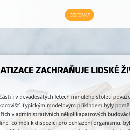
OBJEDNAT
ATIZACE ZACHRAŇUJE LIDSKÉ Ž
zčásti i v devadesátých letech minulého století považ
pracovišť. Typickým modelovým příkladem byly poměry
lářích v administrativních několikapatrových budovác
né, co měli k dispozici pro ochlazení organismu, b