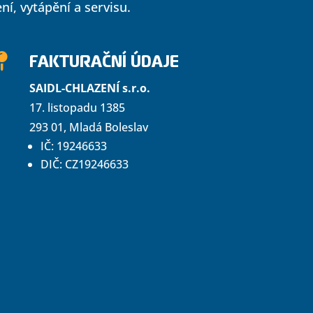
í, vytápění a servisu.
FAKTURAČNÍ ÚDAJE

SAIDL-CHLAZENÍ s.r.o.
17. listopadu 1385
293 01, Mladá Boleslav
IČ: 19246633
DIČ: CZ19246633